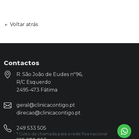
Voltar atrás
Contactos
R. São João de Eudes nº96,
R/C Esquerdo
2495-473 Fátima
geral@clinicacontigo.pt
direcao@clinicacontigo.pt
249 533 505
* Custo da chamada para a rede fixa nacional