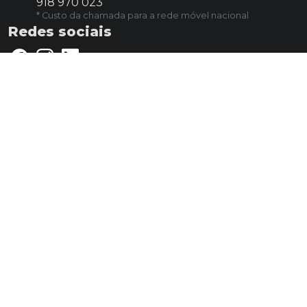
918 970 023
* Custo da chamada para a rede móvel nacional
Redes sociais
Horário
Segunda a sexta feira
14:00 às 20:00
Sábado
9:00 às 14:00
Informações
Candidaturas espontâneas
Política de privacidade e cookies
Livro de reclamações online