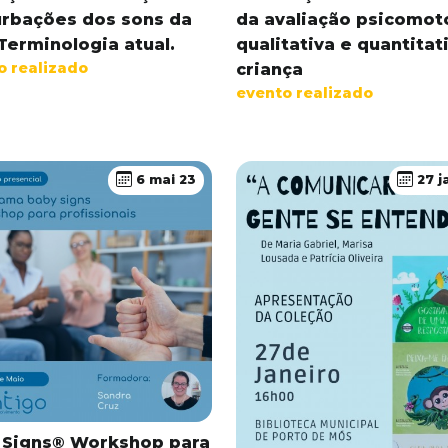
urbações dos sons da
da avaliação psicomot
 Terminologia atual.
qualitativa e quantitat
o realizado
criança
evento realizado
6 mai 23
27 j
 Signs® Workshop para