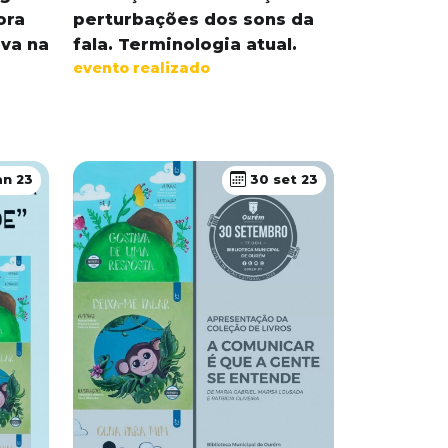
ora
perturbações dos sons da
iva na
fala. Terminologia atual.
evento realizado
an 23
30 set 23