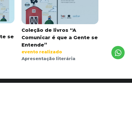
Coleção de livros “A
te se
Comunicar é que a Gente se
Entende”
evento realizado
Apresentação literária
nformações
ndidaturas espontâneas
lítica de privacidade e cookies
vro de reclamações online