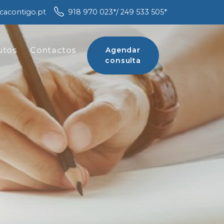
icacontigo.pt
918 970 023
*
/ 249 533 505
*
utos
Contactos
Agendar
consulta