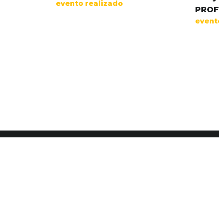
evento realizado
PROF
event
Contactos
R. São João de Eudes nº96,
R/C Esquerdo
2495-473 Fátima