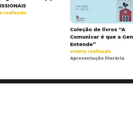
ISSIONAIS
o realizado
Coleção de livros “A
Comunicar é que a Gen
Entende”
evento realizado
Apresentação literária
Redes sociais
I
Ca
Po
Li
Horário