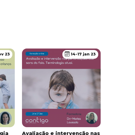
ov 23
14-17 jan 23
gia
Avaliação e intervenção nas