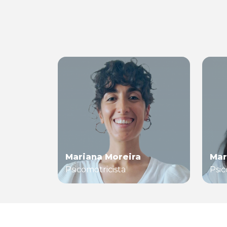
Mariana Moreira
Mar
Psicomotricista
Psic