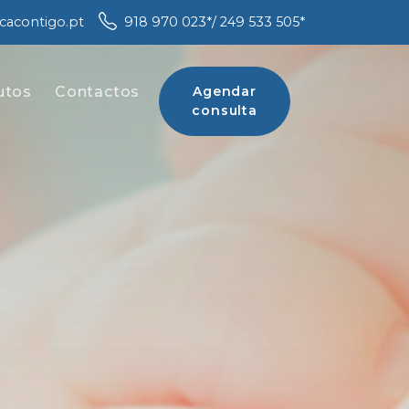
icacontigo.pt
918 970 023
*
/ 249 533 505
*
utos
Contactos
Agendar
consulta