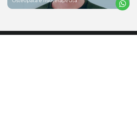
Osteopata e fisioterapeuta
Contactos
R. São João de Eudes nº96,
R/C Esquerdo
2495-473 Fátima
geral@clinicacontigo.pt
direcao@clinicacontigo.pt
249 533 505
* Custo da chamada para a rede fixa nacional
918 970 023
* Custo da chamada para a rede móvel nacional