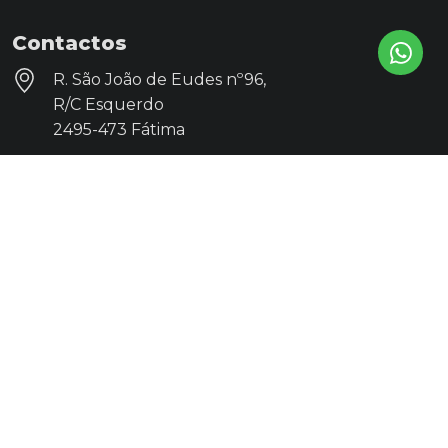
Contactos
R. São João de Eudes nº96,
R/C Esquerdo
2495-473 Fátima
geral@clinicacontigo.pt
direcao@clinicacontigo.pt
249 533 505
* Custo da chamada para a rede fixa nacional
918 970 023
* Custo da chamada para a rede móvel nacional
Redes sociais
Horário